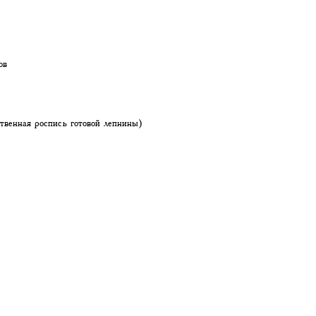
ов
твенная роспись готовой лепнины)