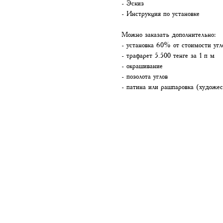
- Эскиз
- Инструкция по установке
Можно заказать дополнительно:
- установка 60% от стоимости угл
- трафарет 5.500 тенге за 1 п м
- окрашивание
- позолота углов
- патина или рашпаровка (художес