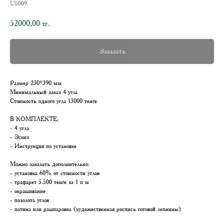
Ub009
52000,00
тг.
Заказать
Размер 230*390 мм
Минимальный заказ 4 угла
Стоимость одного угла 13000 тенге
В КОМПЛЕКТЕ;
- 4 угла
- Эскиз
- Инструкция по установке
Можно заказать дополнительно:
- установка 60% от стоимости углов
- трафарет 5.500 тенге за 1 п м
- окрашивание
- позолота углов
- патина или рашпаровка (художественная роспись готовой лепнины)