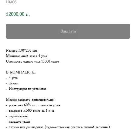
Ub008
52000,00
тг.
Заказать
Размер 330*250 мм
Минимальный заказ 4 угла
Стоимость одного угла 13000 тенге
В КОМПЛЕКТЕ;
- 4 угла
- Эскиз
- Инструкция по установке
Можно заказать дополнительно:
- установка 60% от стоимости углов
- трафарет 5.500 тенге за 1 п м
- окрашивание
- позолота углов
- патина или рашпаровка (художественная роспись готовой лепнины)