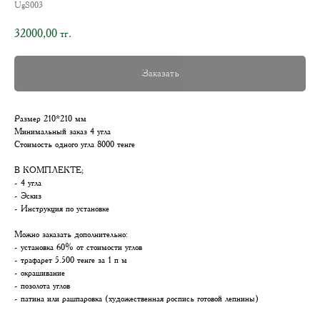
UgS003
32000,00
тг.
Заказать
Размер 210*210 мм
Минимальный заказ 4 угла
Стоимость одного угла 8000 тенге
В КОМПЛЕКТЕ;
- 4 угла
- Эскиз
- Инструкция по установке
Можно заказать дополнительно:
- установка 60% от стоимости углов
- трафарет 5.500 тенге за 1 п м
- окрашивание
- позолота углов
- патина или рашпаровка (художественная роспись готовой лепнины)