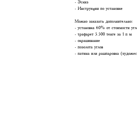
- Эскиз
- Инструкция по установке
Можно заказать дополнительно:
- установка 60% от стоимости угл
- трафарет 5.500 тенге за 1 п м
- окрашивание
- позолота углов
- патина или рашпаровка (художес