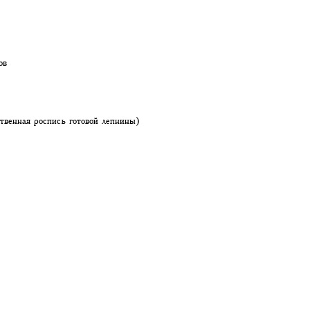
ов
твенная роспись готовой лепнины)