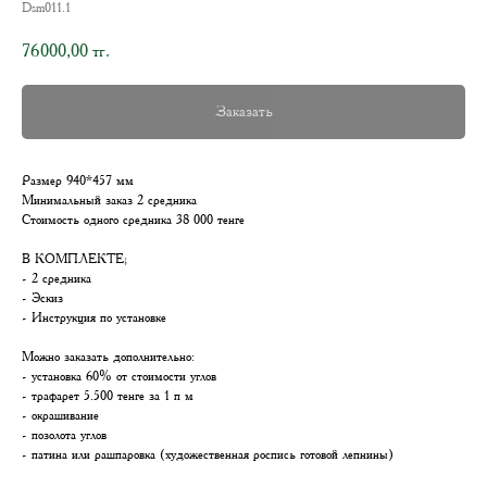
Dsm011.1
76000,00
тг.
Заказать
Размер 940*457 мм
Минимальный заказ 2 средника
Стоимость одного средника 38 000 тенге
В КОМПЛЕКТЕ;
- 2 средника
- Эскиз
- Инструкция по установке
Можно заказать дополнительно:
- установка 60% от стоимости углов
- трафарет 5.500 тенге за 1 п м
- окрашивание
- позолота углов
- патина или рашпаровка (художественная роспись готовой лепнины)