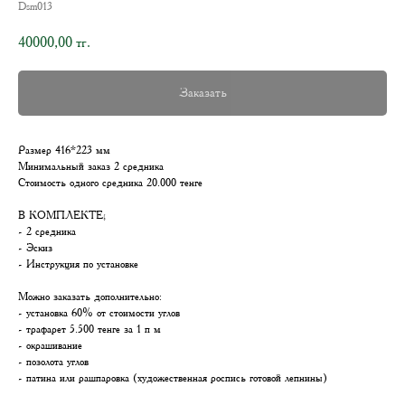
Dsm013
40000,00
тг.
Заказать
Размер 416*223 мм
Минимальный заказ 2 средника
Стоимость одного средника 20.000 тенге
В КОМПЛЕКТЕ;
- 2 средника
- Эскиз
- Инструкция по установке
Можно заказать дополнительно:
- установка 60% от стоимости углов
- трафарет 5.500 тенге за 1 п м
- окрашивание
- позолота углов
- патина или рашпаровка (художественная роспись готовой лепнины)