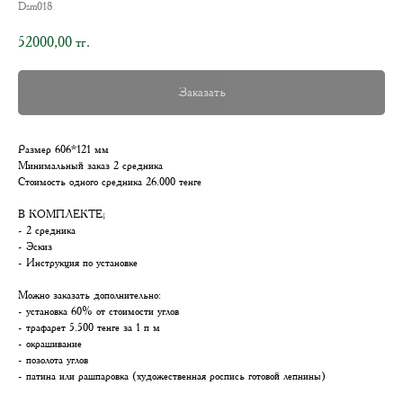
Dsm018
52000,00
тг.
Заказать
Размер 606*121 мм
Минимальный заказ 2 средника
Стоимость одного средника 26.000 тенге
В КОМПЛЕКТЕ;
- 2 средника
- Эскиз
- Инструкция по установке
Можно заказать дополнительно:
- установка 60% от стоимости углов
- трафарет 5.500 тенге за 1 п м
- окрашивание
- позолота углов
- патина или рашпаровка (художественная роспись готовой лепнины)