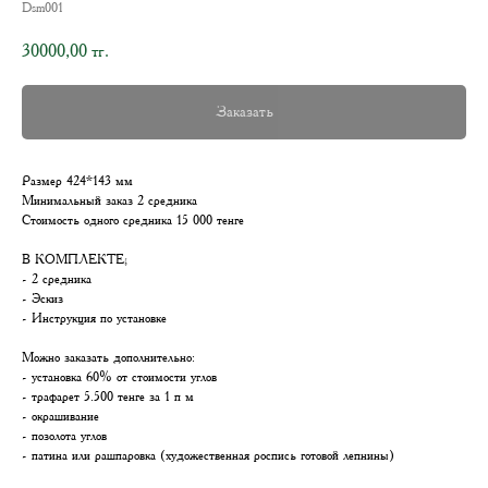
Dsm001
30000,00
тг.
Заказать
Размер 424*143 мм
Минимальный заказ 2 средника
Стоимость одного средника 15 000 тенге
В КОМПЛЕКТЕ;
- 2 средника
- Эскиз
- Инструкция по установке
Можно заказать дополнительно:
- установка 60% от стоимости углов
- трафарет 5.500 тенге за 1 п м
- окрашивание
- позолота углов
- патина или рашпаровка (художественная роспись готовой лепнины)