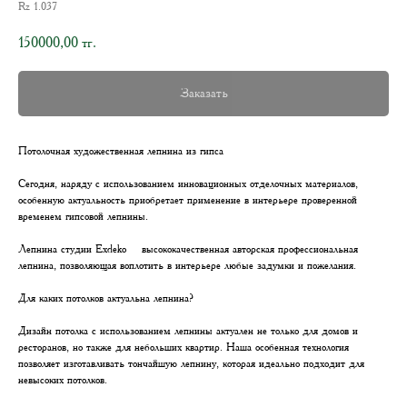
Rz 1.037
150000,00
тг.
Заказать
Потолочная художественная лепнина из гипса
Сегодня, наряду с использованием инновационных отделочных материалов,
особенную актуальность приобретает применение в интерьере проверенной
временем гипсовой лепнины.
Лепнина студии Exdeko – высококачественная авторская профессиональная
лепнина, позволяющая воплотить в интерьере любые задумки и пожелания.
Для каких потолков актуальна лепнина?
Дизайн потолка с использованием лепнины актуален не только для домов и
ресторанов, но также для небольших квартир. Наша особенная технология
позволяет изготавливать тончайшую лепнину, которая идеально подходит для
невысоких потолков.