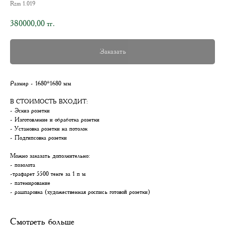
Rzm 1.019
380000,00
тг.
Заказать
Размер - 1680*1680 мм
В СТОИМОСТЬ ВХОДИТ:
- Эскиз розетки
- Изготовление и обработка розетки
- Установка розетки на потолок
- Подгипсовка розетки
Можно заказать дополнительно:
- позолота
-трафарет 5500 тенге за 1 п м
- патенирование
- рашпаровка (художественная роспись готовой розетки)
Смотреть больше