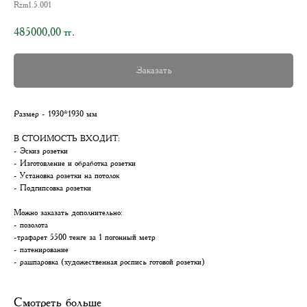
Rzm1.5.001
485000,00
тг.
Заказать
Размер - 1930*1930 мм
В СТОИМОСТЬ ВХОДИТ:
- Эскиз розетки
- Изготовление и обработка розетки
- Установка розетки на потолок
- Подгипсовка розетки
Можно заказать дополнительно:
- позолота
-трафарет 5500 тенге за 1 погонный метр
- патенирование
- рашпаровка (художественная роспись готовой розетки)
Смотреть больше