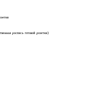
озетки
твенная роспись готовой розетки)