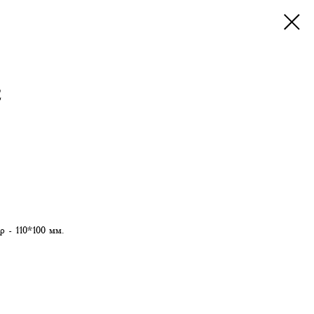
2
р - 110*100 мм.