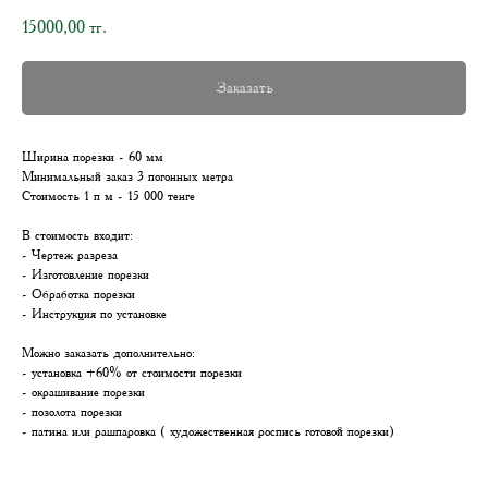
15000,00
тг.
Заказать
Ширина порезки - 60 мм
Минимальный заказ 3 погонных метра
Стоимость 1 п м - 15 000 тенге
В стоимость входит:
- Чертеж разреза
- Изготовление порезки
- Обработка порезки
- Инструкция по установке
Можно заказать дополнительно:
- установка +60% от стоимости порезки
- окрашивание порезки
- позолота порезки
- патина или рашпаровка ( художественная роспись готовой порезки)