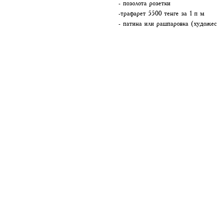
- позолота розетки
-трафарет 5500 тенге за 1 п м
- патина или рашпаровка (художес