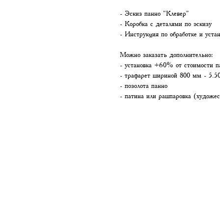
- Эскиз панно "Клевер"
- Коробка с деталями по эскизу
- Инструкция по обработке и уста
Можно заказать дополнительно:
- установка +60% от стоимости п
- трафарет шириной 800 мм - 5.50
- позолота панно
- патина или рашпаровка (художес