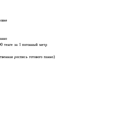
новке
анно
0 тенге за 1 погонный метр
твенная роспись готового панно)