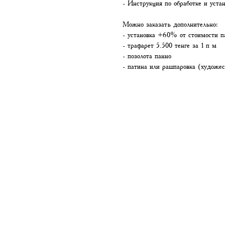
- Инструкция по обработке и уста
Можно заказать дополнительно:
- установка +60% от стоимости п
- трафарет 5.500 тенге за 1 п м
- позолота панно
- патина или рашпаровка (художес