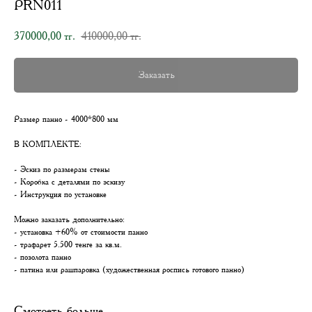
PRN011
370000,00
410000,00
тг.
тг.
Заказать
Размер панно - 4000*800 мм
В КОМПЛЕКТЕ:
- Эскиз по размерам стены
- Коробка с деталями по эскизу
- Инструкция по установке
Можно заказать дополнительно:
- установка +60% от стоимости панно
- трафарет 5.500 тенге за кв.м.
- позолота панно
- патина или рашпаровка (художественная роспись готового панно)
Смотреть больше