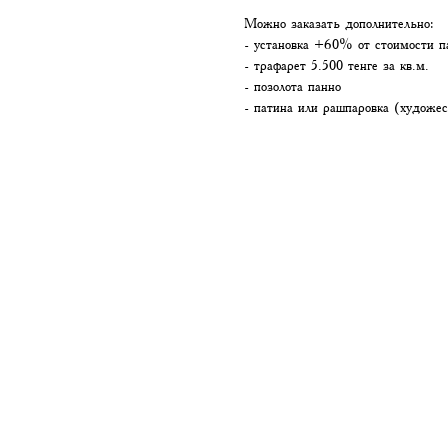
Можно заказать дополнительно:
- установка +60% от стоимости п
- трафарет 5.500 тенге за кв.м.
- позолота панно
- патина или рашпаровка (художес