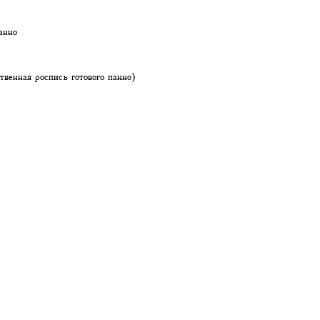
анно
твенная роспись готового панно)