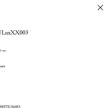
 ULuxXX003
0
тг.
енге
НИТЕЛЬНО: