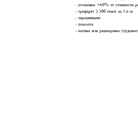
- установка +60% от стоимости р
- трафарет 5.500 тенге за 1 п м
- окрашивание
- позолота
- патина или рашпаровка (художес