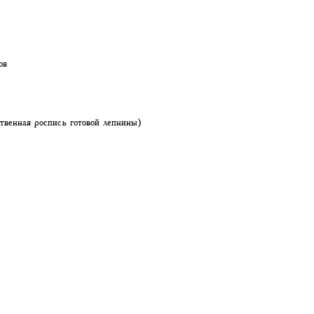
ов
твенная роспись готовой лепнины)