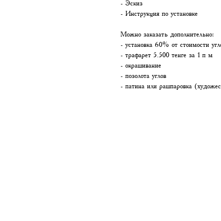
- Эскиз
- Инструкция по установке
Можно заказать дополнительно:
- установка 60% от стоимости угл
- трафарет 5.500 тенге за 1 п м
- окрашивание
- позолота углов
- патина или рашпаровка (художес