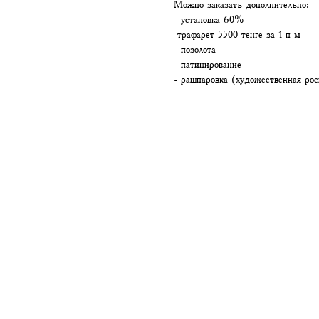
Можно заказать дополнительно:
- установка 60%
-трафарет 5500 тенге за 1 п м
- позолота
- патинирование
- рашпаровка (художественная рос